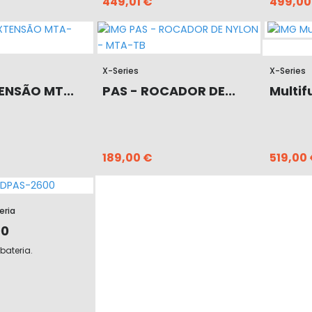
449,01 €
499,00
X-Series
X-Series
ENSÃO MT...
PAS - ROCADOR DE...
Multif
189,00 €
519,00
eria
00
bateria.