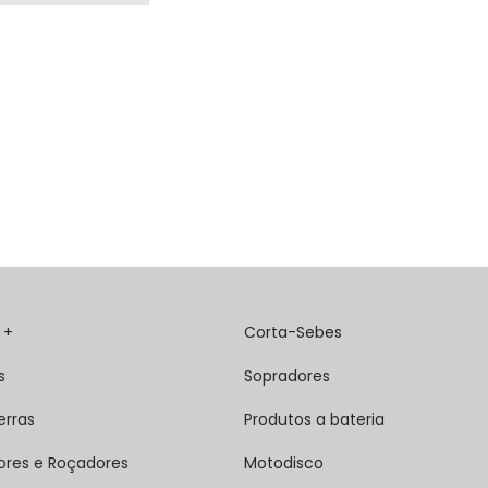
 +
Corta-Sebes
s
Sopradores
erras
Produtos a bateria
ores e Roçadores
Motodisco