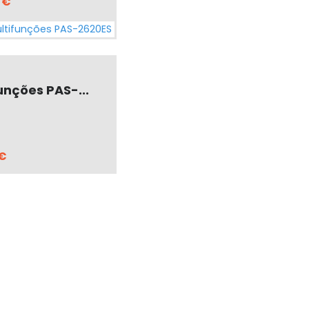
 €
unções PAS-...
 €