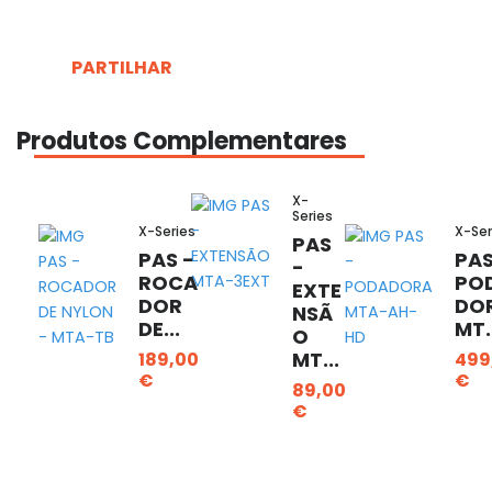
PARTILHAR
Produtos Complementares
X-
Series
X-Series
X-Ser
PAS
PAS -
PAS
-
ROCA
PO
EXTE
DOR
DO
NSÃ
DE...
MT.
O
MT...
189,00
499
€
€
89,00
€