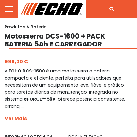
Produtos A Bateria
Motosserra DCS-1600 + PACK
BATERIA 5Ah E CARREGADOR
999,00 €
A
ECHO DCS-1600
é uma motosserra a bateria
compacta e eficiente, perfeita para utilizadores que
necessitam de um equipamento leve, fiável e prático
para tarefas diárias de manutenção. Integrada no
sistema
eFORCE™ 56V
, oferece potência consistente,
arranq ...
Ver Mais
INFORMAÇÃO TÉCNICA
DOCUMENTAÇÃO