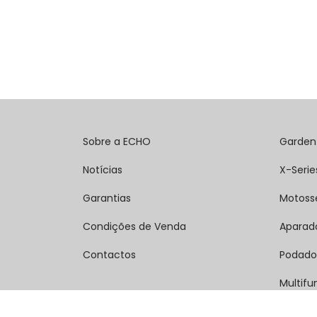
Sobre a ECHO
Garden
Notícias
X-Serie
Garantias
Motoss
Condições de Venda
Aparad
Contactos
Podado
Multifu