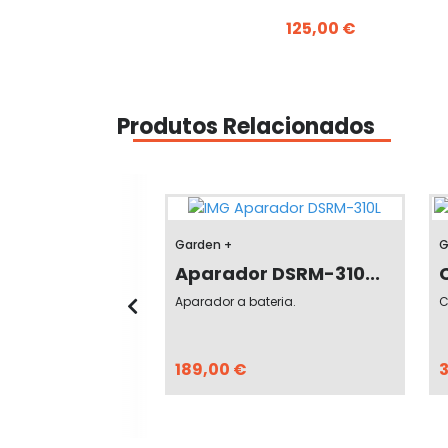
125,00 €
Produtos Relacionados
Garden +
G
 DPB-310
Aparador DSRM-310...
eria.
Aparador a bateria.
C
189,00 €