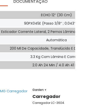
DOCUMENTAÇÃO
ECHO 12’’ (30 Cm)
90PX045E (passo 3/8’’ ; 0.043’’/1.1mm)
Esticador Corrente Lateral, 2 Pernos Lâmina E Porcas Imperdívei
Automática
200 Ml De Capacidade, Translúcido E De Abertura Fácil
3.3 Kg Com Lâmina E Corrente
2.0 Ah 24 Min / 4.0 Ah 41 Min
Garden +
Carregador
Carregador LC-3604.