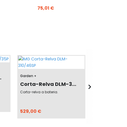
75,01 €
Garden +
Garden +
.
Corta-Sebes
Corta-Relva DLM-3...
Corta-sebes a bat
Corta-relva a bateria.
159,00 €
529,00 €