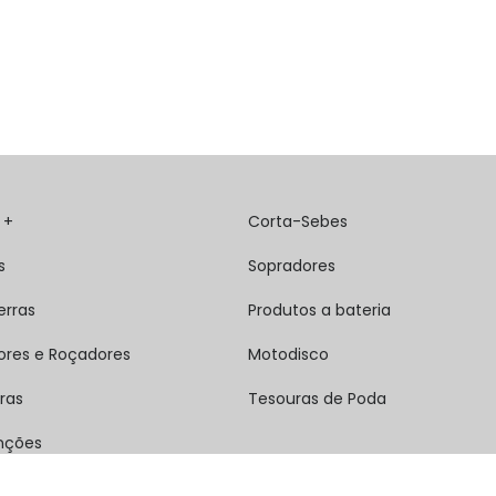
 +
Corta-Sebes
s
Sopradores
erras
Produtos a bateria
ores e Roçadores
Motodisco
ras
Tesouras de Poda
nções