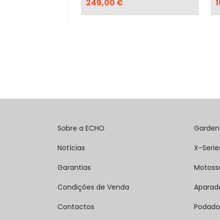
249,00 €
1
Sobre a ECHO
Garden
Notícias
X-Serie
Garantias
Motoss
Condições de Venda
Aparad
Contactos
Podado