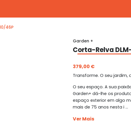
10/46P
Garden +
Corta-Relva DLM
379,00 €
Transforme. O seu jardim, 
O seu espaço. A sua paixã
Garden+ dá-lhe os produto
espaço exterior em algo m
mais de 75 anos nesta i ...
Ver Mais