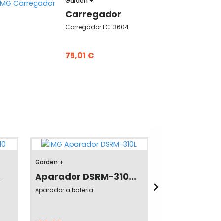
Garden +
Carregador
Carregador LC-3604.
75,01 €
Garden +
Garden +
.
Aparador DSRM-310...
Corta-Sebes
Aparador a bateria.
Corta-sebes a bat