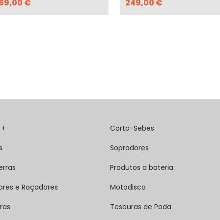
69,00 €
249,00 €
 +
Corta-Sebes
s
Sopradores
erras
Produtos a bateria
ores e Roçadores
Motodisco
ras
Tesouras de Poda