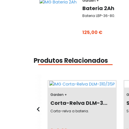
Garden +
Bateria 2Ah
Bateria LBP-36-80.
125,00 €
Produtos Relacionados
Garden +
G
bes DHC-3...
Corta-Relva DLM-3...
bateria.
Corta-relva a bateria.
S