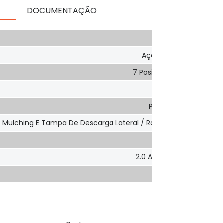
DOCUMENTAÇÃO
46 Cm
Aço (contra A Corrosã
7 Posições, Desde 25 A 8
Tecido 55L
Pode Levar 2 Baterias
Mulching E Tampa De Descarga Lateral / Rodas De Grande Di
24.3 Kg
2.0 Ah 23 Min / 4.0 Ah 45
Não