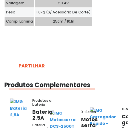
Voltagem
50.4V
Peso
1.6kg (s/ Acessório De Corte)
Comp. Lâmina
25cm / 10,in
PARTILHAR
Produtos Complementares
Produtos a
bateria
X-S
Bateria
X-Series
Ca
2,5A
Motos
g
serra
Bateria