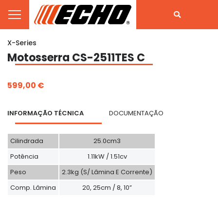
X-Series
Motosserra CS-2511TES C
599,00 €
INFORMAÇÃO TÉCNICA
DOCUMENTAÇÃO
Cilindrada
25.0cm3
Potência
1.11kW / 1.51cv
Peso
2.3kg (s/ Lâmina E Corrente)
Comp. Lâmina
20, 25cm / 8, 10”