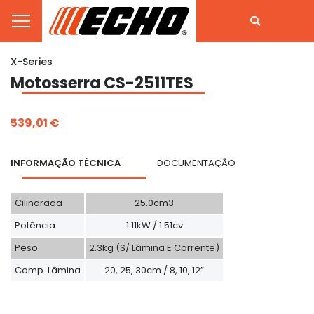
X-Series
Motosserra CS-2511TES
539,01 €
INFORMAÇÃO TÉCNICA
DOCUMENTAÇÃO
Cilindrada
25.0cm3
Potência
1.11kW / 1.51cv
Peso
2.3kg (s/ Lâmina E Corrente)
Comp. Lâmina
20, 25, 30cm / 8, 10, 12”