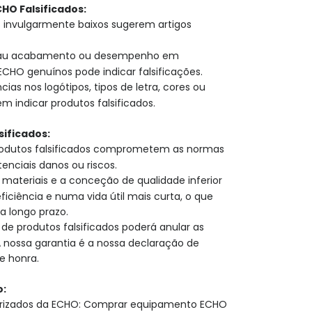
HO Falsificados:
s invulgarmente baixos sugerem artigos
mau acabamento ou desempenho em
HO genuínos pode indicar falsificações.
ias nos logótipos, tipos de letra, cores ou
 indicar produtos falsificados.
sificados:
produtos falsificados comprometem as normas
enciais danos ou riscos.
materiais e a conceção de qualidade inferior
iciência e numa vida útil mais curta, o que
a longo prazo.
 de produtos falsificados poderá anular as
A nossa garantia é a nossa declaração de
e honra.
o:
rizados da ECHO: Comprar equipamento ECHO