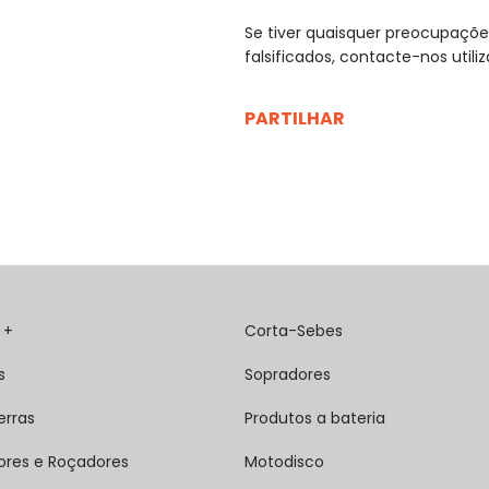
Se tiver quaisquer preocupaçõ
falsificados, contacte-nos util
PARTILHAR
 +
Corta-Sebes
s
Sopradores
erras
Produtos a bateria
ores e Roçadores
Motodisco