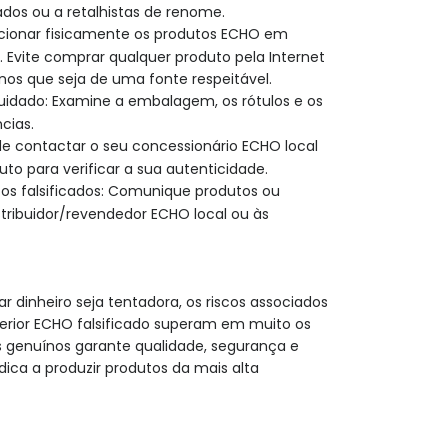
dos ou a retalhistas de renome.
cionar fisicamente os produtos ECHO em
Evite comprar qualquer produto pela Internet
os que seja de uma fonte respeitável.
uidado: Examine a embalagem, os rótulos e os
cias.
de contactar o seu concessionário ECHO local
to para verificar a sua autenticidade.
os falsificados: Comunique produtos ou
stribuidor/revendedor ECHO local ou às
r dinheiro seja tentadora, os riscos associados
erior ECHO falsificado superam em muito os
os genuínos garante qualidade, segurança e
ica a produzir produtos da mais alta