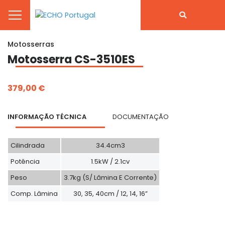
Motosserras
Motosserra CS-3510ES
379,00 €
INFORMAÇÃO TÉCNICA
DOCUMENTAÇÃO
Cilindrada
34.4cm3
Potência
1.5kW / 2.1cv
Peso
3.7kg (S/ Lâmina E Corrente)
Comp. Lâmina
30, 35, 40cm / 12, 14, 16”