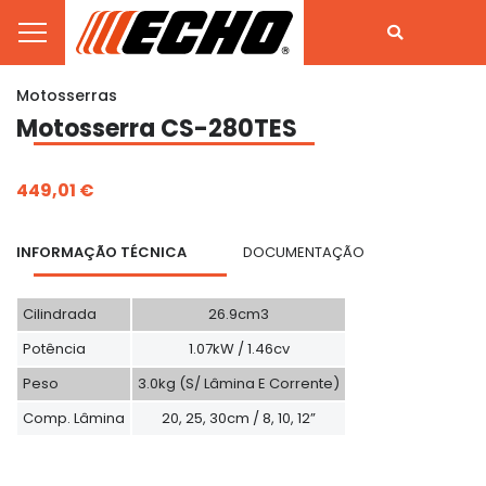
Motosserras
Motosserra CS-280TES
449,01 €
INFORMAÇÃO TÉCNICA
DOCUMENTAÇÃO
Cilindrada
26.9cm3
Potência
1.07kW / 1.46cv
Peso
3.0kg (S/ Lâmina E Corrente)
Comp. Lâmina
20, 25, 30cm / 8, 10, 12”